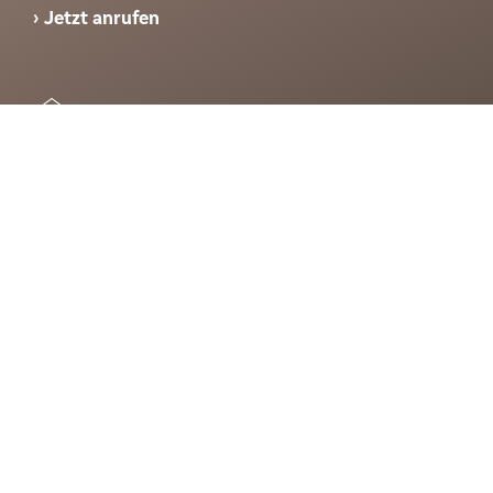
Jetzt anrufen
E-MAIL
Nutzen Sie unser Formular, um uns eine Nachricht
zu scheiben
Zum Kontaktformular
ANSCHRIFT
DZ PRIVATBANK AG
Platz der Republik 6
60325 Frankfurt am Main
Weitere Adressen