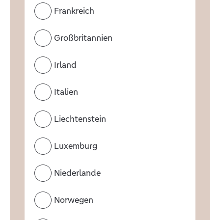
Frankreich
Großbritannien
Irland
Italien
Liechtenstein
Luxemburg
Niederlande
Norwegen